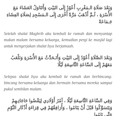
وَبَعْدَ صَلَاةِ الـمَغْرِبِ أَعُوْدُ إِلَى البَيْتِ وَأَتَنَاوَلُ العَشَاءَ مَعَ
الأُسْرَةِ ، ثُـمَّ أَذْهَبُ مَرَّةً أُخْرَى إِلَى الـمَسْجِدِ لِصَلَاةِ العِشَاءِ
جَـمَاعَةً
Setelah shalat Maghrib aku kembali ke rumah dan menyantap
makan malam bersama keluarga, kemudian pergi ke masjid lagi
untuk mengerjakan shalat Isya berjamaah.
وَبَعْدَ الصَّلَاةِ أَعُوْدُ إِلَى البَيْتِ وَأَتَـحَدَّثُ مَعَ الأُسْرَةِ وَنَلْعَبُ
مَعَهُمْ إِلَى السَّاعَةِ التَّاسِعَةِ لَيْلًا
Selepas shalat Isya aku kembali ke rumah dan berbincang-
bincang bersama keluarga dan bermain bersama mereka sampai
pukul sembilan malam.
وَفِي السَّاعَةِ التَّاسِعَةِ لَيْلًا ، آمُرُ أَوْلَادِي لِيَقْضُوا حَاجَاتِـهِمْ
وَيَتَسَوَّكُوا قَبْلَ أَنْ يَنَامُوا ، وَأُرَافِقُهُمْ فِي قِرَاءَةِ أَذْكَارِ النَّوْمِ
حَتَّى نَامُوا