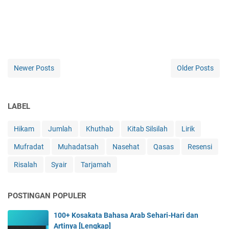
Newer Posts
Older Posts
LABEL
Hikam
Jumlah
Khuthab
Kitab Silsilah
Lirik
Mufradat
Muhadatsah
Nasehat
Qasas
Resensi
Risalah
Syair
Tarjamah
POSTINGAN POPULER
100+ Kosakata Bahasa Arab Sehari-Hari dan
Artinya [Lengkap]