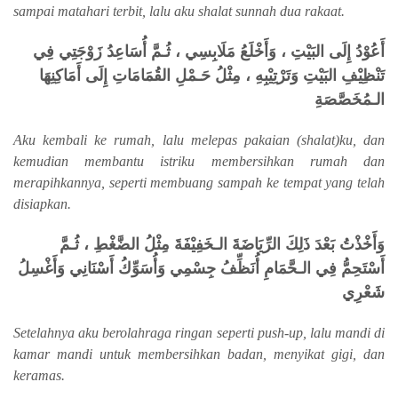
sampai matahari terbit, lalu aku shalat sunnah dua rakaat.
أَعُوْدُ إِلَى البَيْتِ ، وَأَخْلَعُ مَلَابِسِي ، ثُـمَّ أُسَاعِدُ زَوْجَتِي فِي
تَنْظِيْفِ البَيْتِ وَتَرْتِيْبِهِ ، مِثْلُ حَـمْلِ القُمَامَاتِ إِلَى أَمَاكِنِهَا
الـمُخَصَّصَةِ
Aku kembali ke rumah, lalu melepas pakaian (shalat)ku, dan
kemudian membantu istriku membersihkan rumah dan
merapihkannya, seperti membuang sampah ke tempat yang telah
disiapkan.
وَأَخْذْتُ بَعْدَ ذَلِكَ الرِّيَاضَةَ الـخَفِيْفَةَ مِثْلُ الضَّغْطِ ، ثُـمَّ
أَسْتَحِمُّ فِي الـحَّمَامِ أُنَظِّفُ جِسْمِي وَأُسَوِّكُ أَسْنَانِي وَأَغْسِلُ
شَعْرِي
Setelahnya aku berolahraga ringan seperti push-up, lalu mandi di
kamar mandi untuk membersihkan badan, menyikat gigi, dan
keramas.