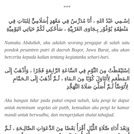
***
اِسْـمِي عَبْدُ اللهِ ، أَنَا مُدَرِّسٌ فِي مَعْهَدٍ إْسَلَامِيٍّ لِلبَنَاتِ فِي
مَنْطِقَةِ بُوْغُوْر بِـجَاوَى الغَرْبِيَّةِ ، سَأَحْكِي لَكُمْ حَيَاتِي اليَوْمِيَّةِ
Namaku Abdullah, aku adalah seorang pengajar di salah satu
pondok pesantren putri di daerah Bogor, Jawa Barat, aku akan
bercerita kepada kalian tentang kegiatanku sehari-hari.
اِسْتَيْقَظْتُ مِنَ النَّوْمِ فِي السَّاعَةِ الرَّابِعَةٍ فَجْرًا ، وَأَذْهَبُ إِلَى
الـمَطْعَمِ لِأَتَنَاوَلَ كُوْبًا مِنَ الـمَاءِ ، ثُـمَّ أَذْهَبُ إِلَى الـحَمَّامِ
لِأَتَوَضَّأَ ثُـمَّ أُصَلِّيَ صَلَاةَ التَّهَجُّدِ
Aku bangun tidur pada pukul empat subuh, lalu pergi ke dapur
untuk meminum segelas air putih, kemudian aku pergi ke kamar
mandi untuk berwudhu, dan mengerjakan shalat tahajjud.
وَبَعْدَ أَدَاءِ صَّلَاةِ اللَّيْلِ أَقْرَأُ بَعْضًا مِنَ الدَّعَوَاتِ الصَّالِـحَةِ ، ثُـمَّ