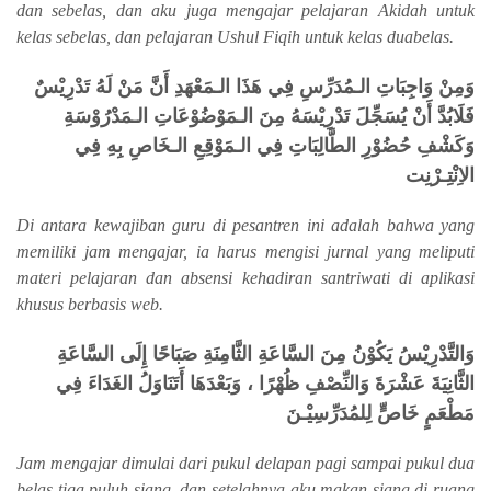
dan sebelas, dan aku juga mengajar pelajaran Akidah untuk
kelas sebelas, dan pelajaran Ushul Fiqih untuk kelas duabelas.
وَمِنْ وَاجِبَاتِ الـمُدَرِّسِ فِي هَذَا الـمَعْهَدِ أَنَّ مَنْ لَهُ تَدْرِيْسٌ
فَلَابُدَّ أَنْ يُسَجِّلَ تَدْرِيْسَهُ مِنَ الـمَوْضُوْعَاتِ الـمَدْرُوْسَةِ
وَكَشْفِ حُضُوْرِ الطَّالِبَاتِ فِي الـمَوْقِعِ الـخَاصِ بِهِ فِي
الاِنْتِـرْنِت
Di antara kewajiban guru di pesantren ini adalah bahwa yang
memiliki jam mengajar, ia harus mengisi jurnal yang meliputi
materi pelajaran dan absensi kehadiran santriwati di aplikasi
khusus berbasis web.
وَالتَّدْرِيْسُ يَكُوْنُ مِنَ السَّاعَةِ الثَّامِنَةِ صَبَاحًا إِلَى السَّاعَةِ
الثَّانِيَةَ عَشْرَةَ وَالنِّصْفِ ظُهْرًا ، وَبَعْدَهَا أَتَنَاوَلُ الغَدَاءَ فِي
مَطْعَمٍ خَاصٍّ لِلمُدَرِّسِيْـنَ
Jam mengajar dimulai dari pukul delapan pagi sampai pukul dua
belas tiga puluh siang, dan setelahnya aku makan siang di ruang