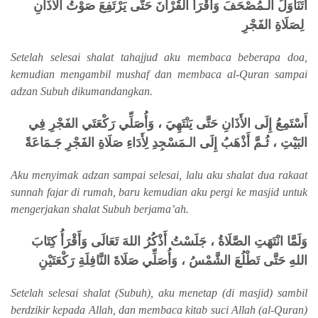
أَتَنَاوَلُ الـمُصْحَفَ وَأَقْرَأُ القُرْآنَ حَتَّى يَرْتَفِعَ صَوْتُ الأَذَانِ
لِصَلَاةِ الفَجْرِ
Setelah selesai shalat tahajjud aku membaca beberapa doa,
kemudian mengambil mushaf dan membaca al-Quran sampai
adzan Subuh dikumandangkan.
أَسْتَمِعُ إِلَى الأَذَانِ حَتَّى يَنْتَهِيَ ، وَأُصَلِّي رَكْعَتَي الفَجْرِ فِي
البَيْتِ ، ثُـمَّ أَذْهَبُ إِلَى الـمَسْجِدِ لِأَدَاءِ صَلَاةِ الفَجْرِ جَـمَاعَةً
Aku menyimak adzan sampai selesai, lalu aku shalat dua rakaat
sunnah fajar di rumah, baru kemudian aku pergi ke masjid untuk
mengerjakan shalat Subuh berjama’ah.
وَلَمَّا انْتَهَتِ الصَّلَاةُ ، جَلَسْتُ أَذْكُرُ اللهَ تَعَالَى وَأَقْرَأُ كِتَابَ
اللهِ حَتَّى تَطْلُعَ الشَّمْسُ ، وَأُصَلِّي صَلَاةَ النَّافِلَةِ رَكْعَتَيْنِ
Setelah selesai shalat (Subuh), aku menetap (di masjid) sambil
berdzikir kepada Allah, dan membaca kitab suci Allah (al-Quran)