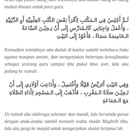
makan khusus untuk para guru.
ثُـمَّ أَجْلِسُ فِي الـمَكْتَبِ لِأَقْرَأَ بَعْضَ الكُتُبِ العِلْمِيَّةِ أَوِ الدِّيْنِيَّةِ
، وَأَعْمَلُ وَاجِبَاتِي كَالـمُدَرِّسِ إِلَى أَنْ تِـحِيْـنَ السَّاعَةُ
الـخَامِسَةُ مَسَاءً ، فَأَعُوْدُ إِلَى البَيْتِ
Kemudian setelahnya aku duduk di kantor sambil membaca buku
agama maupun umum, dan mengerjakan beberapa kewajibanku
sebagai seorang guru sampai tiba pukul lima sore, lalu aku
pulang ke rumah.
وَفِي البَيْتِ أَتَرَيَّضُ قَلِيْلًا وَأَغْتَسِلُ ، وَأُدَاعِبَ أَوْلَادِي إِلَى أَنْ
تَـحِيْـنَ صَلَاةُ الـمَغْرِبِ ، فَأَذْهَبُ إِلَى الـمَسْجِدِ لِأَدَاءِ الصَّلَاةِ
مَعَ الـجَمَاعَةِ
Di rumah aku olahraga sebentar dan mandi, lalu bersenda gurau
dengan anak-anaku sambil menanti waktu shalat Maghrib tiba,
lalu aku pergi ke masjid untuk mengerjakan shalat berjama’ah.