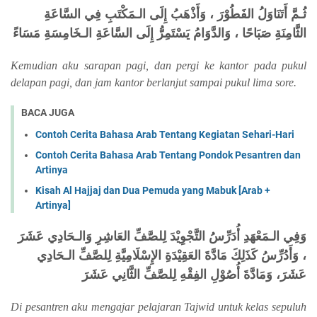
ثُـمَّ أَتَنَاوَلُ الفَطُوْرَ ، وَأَذْهَبُ إِلَى الـمَكْتَبِ فِي السَّاعَةِ
الثَّامِنَةِ صَبَاحًا ، وَالدَّوَامُ يَسْتَمِرُّ إِلَى السَّاعَةِ الـخَامِسَةِ مَسَاءً
Kemudian aku sarapan pagi, dan pergi ke kantor pada pukul
delapan pagi, dan jam kantor berlanjut sampai pukul lima sore.
BACA JUGA
Contoh Cerita Bahasa Arab Tentang Kegiatan Sehari-Hari
Contoh Cerita Bahasa Arab Tentang Pondok Pesantren dan
Artinya
Kisah Al Hajjaj dan Dua Pemuda yang Mabuk [Arab +
Artinya]
وَفِي الـمَعْهَدِ أُدَرِّسُ التَّجْوِيْدَ لِلصَّفِّ العَاشِرِ وَالـحَادِي عَشَرَ
، وَأَدُرِّسُ كَذَلِكَ مَادَّةَ العَقِيْدَةِ الإِسْلَامِيَّةِ لِلصَّفِّ الـحَادِي
عَشَرَ، وَمَادَّةَ أُصُوْلِ الفِقْهِ لِلصَّفِّ الثَّانِي عَشَرَ
Di pesantren aku mengajar pelajaran Tajwid untuk kelas sepuluh