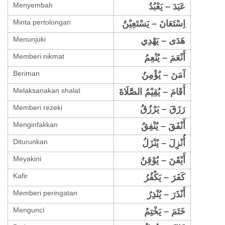
Menyembah
عَبَدَ – يَعْبُدُ
Minta pertolongan
اِسْتَعَانَ – يَسْتَعِيْنُ
Menunjuki
هَدَى – يَهْدِي
Memberi nikmat
أَنْعَمَ – يُنْعِمُ
Beriman
آمَنَ – يُؤْمِنُ
Melaksanakan shalat
أَقَامَ – يُقِيْمُ الصَّلَاةَ
Memberi rezeki
رَزَقَ – يَرْزُقُ
Menginfakkan
أَنْفَقَ – يُنْفِقُ
Diturunkan
أُنْزِلَ – يُنْزَلُ
Meyakini
أَيْقَنَ – يُوْقِنُ
Kafir
كَفَرَ – يَكْفُرُ
Memberi peringatan
أَنْذَرَ – يُنْذِرُ
Mengunci
خَتَمَ – يَخْتِمُ