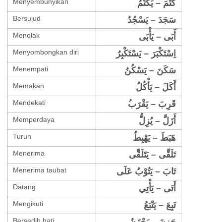
Menyembunyikan
كَتَمَ – يَكْتُمُ
Bersujud
سَجَدَ – يَسْجُدُ
Menolak
أَبَى – يَأْبَى
Menyombongkan diri
اِسْتَكْبَرَ – يَسْتَكْبِرُ
Menempati
سَكَنَ – يَسْكُنُ
Memakan
أَكَلَ – يَأْكُلُ
Mendekati
ُقَرِبَ – يَقْرَب
Memperdaya
أَزَلَّ – يُزِلُّ
Turun
هَبَطَ – يَهْبِطُ
Menerima
تَلَقَّى – يَتَلَقَّى
Menerima taubat
تَابَ – يَتُوْبُ عَلَى
Datang
أَتَى – يَأْتِي
Mengikuti
تَبِعَ – يَتْبَعُ
Bersedih hati