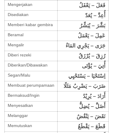
Mengerjakan
فَعَلَ – يَعْفَلُ
Disediakan
أُعِدَّ – يُعَدّ
Memberi kabar gembira
بَشَّرَ – يُبَشِّرُ
Beramal
عَمِلَ – يَعْمَلُ
Mengalir
جَرَى – يَجْرِي المَاءُ
Diberi rezeki
رُزِقَ – يُرْزَقُ
Diberikan/Dibawakan
أُتِيَ – يُؤْتَى
Segan/Malu
اِسْتَحْيَا – يَسْتَحْيِي
Membuat perumpamaan
ضَرَبَ – يَضْرِبُ مَثَلًا
Bermaksud/Ingin
أَرَادَ – يُرِيْدُ
Menyesatkan
أَضَلَّ – يُضِلُّ
Melanggar
نَقَضَ – يَنْقُضُ
Memutuskan
قَطَعَ – يَقْطَعُ