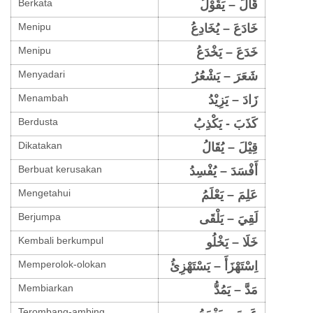
Berkata
قَالَ – يَقُوْلُ
Menipu
خَادَعَ – يُخَادِعُ
Menipu
خَدَعَ – يَخْدَعُ
Menyadari
شَعَرَ – يَشْعُرُ
Menambah
زَادَ – يَزِيْدُ
Berdusta
كَذَبَ - يَكْذِبُ
Dikatakan
قِيْلَ – يُقَالُ
Berbuat kerusakan
أَفْسَدَ – يُفْسِدُ
Mengetahui
عَلِمَ – يَعْلَمُ
Berjumpa
لَقِيَ – يَلْقَى
Kembali berkumpul
خَلَا – يَخْلُو
Memperolok-olokan
اِسْتَهْزَأَ – يَسْتَهْزِئُ
Membiarkan
مَدَّ – يَمُدُّ
Terombang-ambing