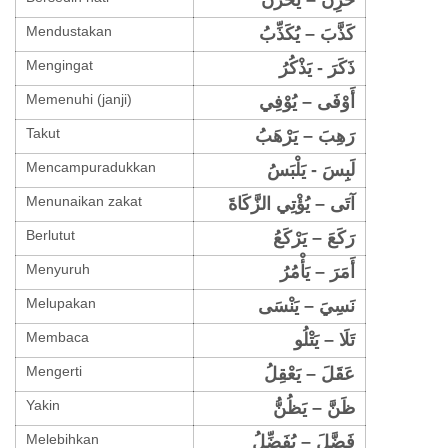
حَزِنَ – يَحْزَنُ
Mendustakan
كَذَّبَ – يُكَذِّبُ
Mengingat
ذَكَرَ - يَذْكُرُ
Memenuhi (janji)
أَوْفَى – يُوْفِي
Takut
رَهِبَ – يَرْهَبُ
Mencampuradukkan
لَبِسَ - يَلْبَسُ
Menunaikan zakat
آتَى – يُؤْتِي الزَّكَاةَ
Berlutut
رَكَعَ – يَرْكَعُ
Menyuruh
أَمَرَ – يَأْمُرُ
Melupakan
نَسِيَ – يَنْسَى
Membaca
تَلَا – يَتْلُو
Mengerti
عَقَلَ – يَعْقِلُ
Yakin
ظَنَّ – يَظُنُّ
Melebihkan
فَضَّلَ – يُفَضِّلُ