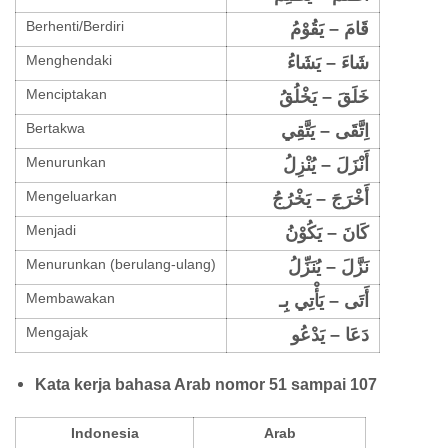
Berhenti/Berdiri
قَامَ – يَقُوْمُ
Menghendaki
شَاءَ – يَشَاءُ
Menciptakan
خَلَقَ – يَخْلُقُ
Bertakwa
اِتَّقَى – يَتَّقِي
Menurunkan
أَنْزَلَ – يُنْزِلُ
Mengeluarkan
أَخْرَجَ – يَخْرُجُ
Menjadi
كَانَ – يَكُوْنُ
Menurunkan (berulang-ulang)
نَزَّلَ – يُنَزِّلُ
Membawakan
أَتَى – يَأْتِي بِـ
Mengajak
دَعَا – يَدْعُو
Kata kerja bahasa Arab nomor 51 sampai 107
Indonesia
Arab