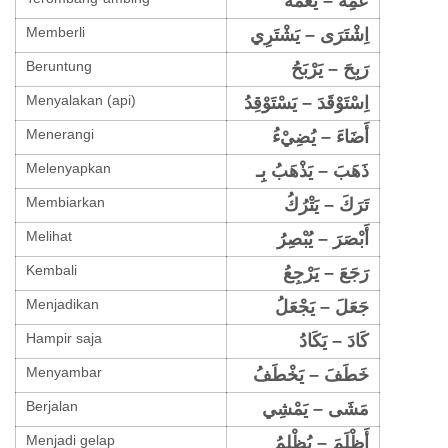
عَمِهَ – يَعْمَهُ
Memberli
اِشْتَرَى – يَشْتَرِي
Beruntung
رَبِحَ – يَرْبَحُ
Menyalakan (api)
اِسْتَوْقَدَ – يَسْتَوْقِدُ
Menerangi
أَضَاءَ – يُضِيْءُ
Melenyapkan
ذَهَبَ – يَذْهَبُ بِـ
Membiarkan
تَرَكَ – يَتْرُكُ
Melihat
أَبْصَرَ – يُبْصِرُ
Kembali
رَجَعَ – يَرْجِعُ
Menjadikan
جَعَلَ – يَجْعَلُ
Hampir saja
كَادَ – يَكَادُ
Menyambar
خَطَفَ – يَخْطَفُ
Berjalan
مَشَى – يَمْشِي
Menjadi gelap
أَظْلَمَ – يُظْلِمُ