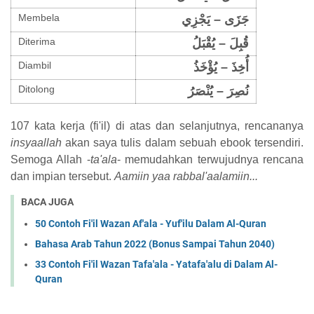
Membela
جَزَى – يَجْزِي
Diterima
قُبِلَ – يُقْبَلُ
Diambil
أُخِذَ – يُؤْخَذُ
Ditolong
نُصِرَ – يُنْصَرُ
107 kata kerja (fi'il) di atas dan selanjutnya, rencananya
insyaallah
akan saya tulis dalam sebuah ebook tersendiri.
Semoga Allah -
ta'ala
- memudahkan terwujudnya rencana
dan impian tersebut.
Aamiin yaa rabbal'aalamiin...
BACA JUGA
50 Contoh Fi'il Wazan Af'ala - Yuf'ilu Dalam Al-Quran
Bahasa Arab Tahun 2022 (Bonus Sampai Tahun 2040)
33 Contoh Fi'il Wazan Tafa'ala - Yatafa'alu di Dalam Al-
Quran