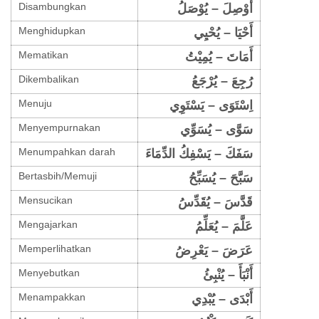
Disambungkan
أَوْصِلَ – يُوْصَلُ
Menghidupkan
أَحْيَا – يُحْيِي
Mematikan
أَمَاتَ – يُمِيْتُ
Dikembalikan
رُجِعَ – يُرْجَعُ
Menuju
اِسْتَوَى – يَسْتَوِي
Menyempurnakan
سَوَّى – يُسَوِّي
Menumpahkan darah
سَفَكَ – يَسْفِكُ الدِّمَاءَ
Bertasbih/Memuji
سَبَّحَ – يُسَبِّحُ
Mensucikan
قَدَّسَ – يُقَدِّسُ
Mengajarkan
عَلَّمَ – يُعَلِّمُ
Memperlihatkan
عَرَضَ – يَعْرِضُ
Menyebutkan
أَنْبَأَ – يُنْبِئُ
Menampakkan
أَبْدَى – يُبْدِي