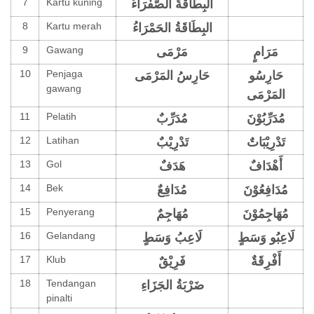
7
Kartu kuning
البِطَاقَةُ الصَّفْرَاءُ
8
Kartu merah
البِطَاقَةُ
الحَمْرَاءُ
9
Gawang
مَرَامٍ
مَرْمَى
10
Penjaga
حَارِسُو
حَارِسُ المَرْمَى
gawang
المَرْمَى
11
Pelatih
مُدَرِّبُوْنَ
مُدَرِّبٌ
12
Latihan
تَدْرِيْبَاتٌ
تَدْرِيْبٌ
13
Gol
أَهْدَافٌ
هَدَفٌ
14
Bek
مُدَافِعُوْنَ
مُدَافِعٌ
15
Penyerang
مُهَاجِمُوْنَ
مُهَاجِمٌ
16
Gelandang
لَاعِبُو وَسَطٍ
لَاعِبُ وَسَطٍ
17
Klub
أَفْرِقَةٌ
فَرِيْقٌ
18
Tendangan
ضَرْبَةُ الجَزَاءِ
pinalti