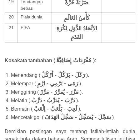
19
Tendangan
ضَرْبَةٌ حُرَّةٌ
bebas
20
Piala dunia
كَأْسُ العَالَمِ
21
FIFA
الاِتِّحَادُ الدُّوَلِ لِكُرَةِ
القَدَمِ
مُفْرَدَاتٌ إِضَافِيَّةٌ
Kosakata tambahan (
):
رَكَلَ - يَرْكُلُ - اُرْكُلْ
Menendang (
).
رَمَى - يَرْمِي - اِرْمِ
Melempar (
).
مَرَّرَ - يُمَرِّرُ - مَرِّرْ
Menggiring (
).
دَرَّبَ - يُدَرِّبُ - دَرِّبْ
Melatih (
).
لَعِبَ - يَلْعَبُ - اِلْعَبْ
Bermain (
).
سَجَّلَ - يُسَجِّلُ - سَجِّلْ الهَدَفَ
Mencetak gol (
)
Demikian postingan saya tentang istilah-istilah dunia
sepak bola dalam bahasa Arab. Semoga tulisan ini bisa