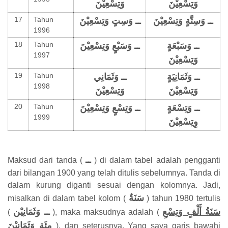
وَتِسْعِيْنَ
وَتِسْعِيْنَ
17
Tahun
ــ وَسِتَّةٍ وَتِسْعِيْنَ
ــ وَسِتٍ وَتِسْعِيْنَ
1996
18
Tahun
ــ وَسَبْعَةٍ
ــ وَسَبْعٍ وَتِسْعِيْنَ
1997
وَتِسْعِيْنَ
19
Tahun
ــ وَثَمَانِيَةٍ
ــ وَثَمَانِي
1998
وَتِسْعِيْنَ
وَتِسْعِيْنَ
20
Tahun
ــ وَتِسْعَةٍ
ــ وَتِسْعٍ وَتِسْعِيْنَ
1999
وِتِسْعِيْنَ
ــ
Maksud dari tanda (
) di dalam tabel adalah pengganti
dari bilangan 1900 yang telah ditulis sebelumnya. Tanda di
dalam kurung diganti sesuai dengan kolomnya. Jadi,
سَنَةٌ
misalkan di dalam tabel kolom (
) tahun 1980 tertulis
سَنَةُ أَلْفٍ وَتِسْعِ
ــ وَثَمَانِيْن
(
), maka maksudnya adalah (
مِئَةٍ
وَثَمَانِيْنَ
), dan seterusnya. Yang saya garis bawahi