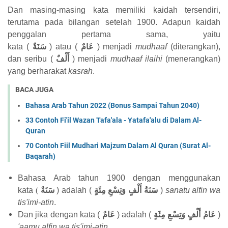
Dan masing-masing kata memiliki kaidah tersendiri,
terutama pada bilangan setelah 1900. Adapun kaidah
penggalan pertama sama, yaitu
kata
(
سَنَةٌ
)
atau
(
عَامٌ
)
menjadi
mudhaaf
(diterangkan),
dan seribu (
أَلْفٌ
) menjadi
mudhaaf ilaihi
(menerangkan)
yang berharakat
kasrah
.
BACA JUGA
Bahasa Arab Tahun 2022 (Bonus Sampai Tahun 2040)
33 Contoh Fi'il Wazan Tafa'ala - Yatafa'alu di Dalam Al-
Quran
70 Contoh Fiil Mudhari Majzum Dalam Al Quran (Surat Al-
Baqarah)
Bahasa Arab tahun 1900 dengan menggunakan
kata
(
سَنَةٌ
) adalah (
سَنَةُ أَلْفٍ وَتِسْعِ مِئَةٍ
)
sanatu alfin wa
tis'imi-atin
.
Dan jika dengan kata (
عَامٌ
) adalah (
عَامُ أَلْفٍ وَتِسْعِ مِئَةٍ
)
'aamu alfin wa tis'imi-atin.