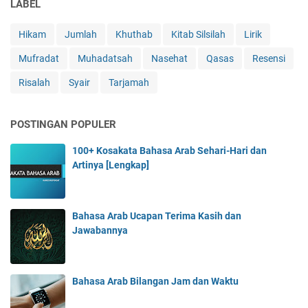
LABEL
Hikam
Jumlah
Khuthab
Kitab Silsilah
Lirik
Mufradat
Muhadatsah
Nasehat
Qasas
Resensi
Risalah
Syair
Tarjamah
POSTINGAN POPULER
100+ Kosakata Bahasa Arab Sehari-Hari dan
Artinya [Lengkap]
Bahasa Arab Ucapan Terima Kasih dan
Jawabannya
Bahasa Arab Bilangan Jam dan Waktu