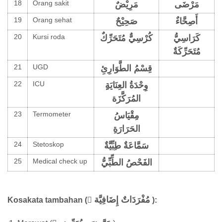
18
Orang sakit
مَرْضَى
مَرِيْضٌ
19
Orang sehat
ٌأَصِحَّاء
صَحِيْحٌ
20
Kursi roda
كَرَاسِيُّ
كُرْسِيٌّ مُتَحَرِّكٌ
مُتَحَرِّكَةٌ
21
UGD
قِسْمُ الطَّوَارِئِ
22
ICU
المُرَكَّزَة
23
Termometer
مِقْيَاسُ
الحَرَارَةِ
24
Stetoskop
سَمَّاعَةٌ طِبِّيَّةٌ
25
Medical check up
الفَحْصُ الطِّبِّيُّ
مُفْرَدَاتٌ إِضَافِيَّة
Kosakata tambahan ( ٌ
):