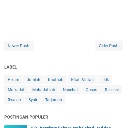
Newer Posts
Older Posts
LABEL
Hikam
Jumlah
Khuthab
Kitab Silsilah
Lirik
Mufradat
Muhadatsah
Nasehat
Qasas
Resensi
Risalah
Syair
Tarjamah
POSTINGAN POPULER
100+ Kosakata Bahasa Arab Sehari-Hari dan