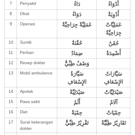
7
Penyakit
أَدْوَاءٌ
دَاءٌ
8
Obat
أَدْوِيَةٌ
دَوَاءٌ
9
Operasi
عَمَلِيَّاتٌ
عَمَلِيَّةٌ جِرَاحِيَّةٌ
جِرَاحِيَّةٌ
10
Suntik
حُقَنٌ
حُقْنَةٌ
11
Perban
أَضْمِدَةٌ
ضِمَادٌ
12
Resep dokter
وَصْفٌ طِبِّيٌّ
13
Mobil ambulance
سَيَّارَاتُ
سَيَّارَةُ
الإِسْعَافِ
الإِسْعَافِ
14
Apotek
صَيْدَلِيَّاتٌ
صَيْدَلِيَّةٌ
15
Rasa sakit
آلَامٌ
أَلَمٌ
16
Diet
حِمْيَاتٌ
حِمْيَةٌ
17
Surat keterangan
تَقَارِيْرُ طِبِّيَّةٌ
تَقْرِيْرٌ طِبِّيٌّ
dokter