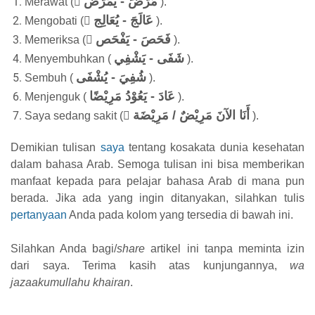
مَرَّضَ - يُمَرِّض
Merawat ( ُ
).
عَالَجَ - يُعَالِج
Mengobati ( ُ
).
فَحَصَ - يَفْحَص
Memeriksa ( ُ
).
شَفَى - يَشْفِي
Menyembuhkan (
).
شُفِيَ - يُشْفَى
Sembuh (
).
عَادَ - يَعُوْدُ مَرِيْضًا
Menjenguk (
).
أَنَا الآنَ مَرِيْضٌ / مَرِيْضَة
Saya sedang sakit ( ٌ
).
Demikian tulisan
saya
tentang kosakata dunia kesehatan
dalam bahasa Arab. Semoga tulisan ini bisa memberikan
manfaat kepada para pelajar bahasa Arab di mana pun
berada. Jika ada yang ingin ditanyakan, silahkan tulis
pertanyaan
Anda pada kolom yang tersedia di bawah ini.
Silahkan Anda bagi/
share
artikel ini tanpa meminta izin
dari saya. Terima kasih atas kunjungannya,
wa
jazaakumullahu khairan
.