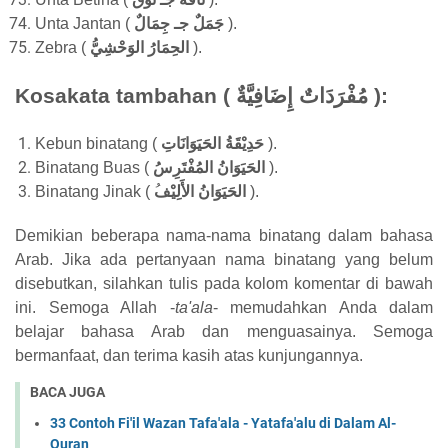
Unta Jantan (
جَمَلٌ جـ جِمَالٌ
).
Zebra
(
الحِمَارُ الوَحْشِيُّ
).
Kosakata tambahan
(
مُفْرَدَاتٌ إِضَافِيَّةٌ
)
:
Kebun binatang (
الحَيَوَانَاتِ
حَدِيْقَةُ
).
Binatan
g
Bua
s (
الحَيَوَانُ المُفْتَرِسُ
).
Binatang
Jinak (
الأَلِيْف
الحَيَوَانُ
).
Demikian beberapa nama-nama binatang dalam
bahasa
Arab. Jika ada pertanyaan
nama binatang yang belum
disebutkan, silahkan tulis pada kolom komentar di bawah
ini.
Semoga All
ah
-
ta'ala
- mem
udahkan A
nda dalam
bela
jar bahasa Arab dan menguasainya.
Semoga
ber
manfaat, dan terim
a kasih atas
kunjungannya.
BACA JUGA
33 Contoh Fi'il Wazan Tafa'ala - Yatafa'alu di Dalam Al-
Quran