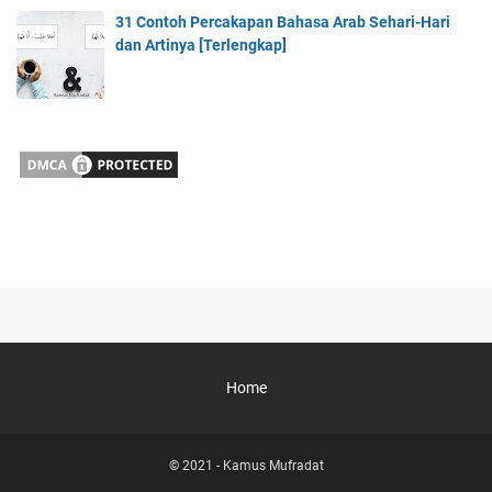
31 Contoh Percakapan Bahasa Arab Sehari-Hari
dan Artinya [Terlengkap]
Home
© 2021 -
Kamus Mufradat