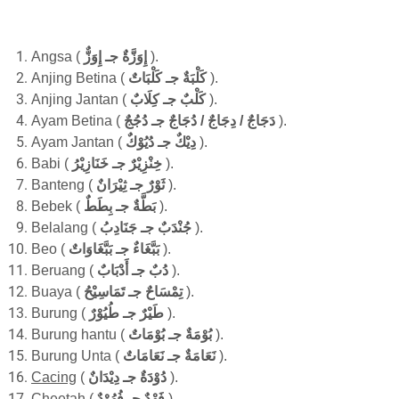
Angsa
(
إِوَزٌّ
ِوَزَّةٌ جـ
إ
)
.
Anjing Betina (
كَلْبَاتٌ
كَلْبَةٌ جـ
).
Anjing Jantan
(
كَلْبٌ جـ كِلَابٌ
).
Ayam
B
etina
(
جـ دُجُجٌ
/ دِجَاجٌ / دُجَاجٌ
دَجَاجٌ
).
Ayam Jantan (
كٌ
يُو
دِيْكٌ جـ د
).
Babi
(
خِنْزِيْرٌ جـ خَنَازِيْرُ
).
Banteng
(
ثَوْرٌ جـ ثِيْرَانٌ
).
Bebek
(
جـ بِطَطٌ
بَطَّةٌ
).
Belalang (
جَنَادِبُ
جُنْدَبٌ جـ
).
Beo
(
بَبَّغَاوَاتٌ
بَبَّغَاءٌ جـ
).
Beruang (
دْبَابٌ
أ
جـ
دُب
).
Buaya
(
جـ تَمَاسِيْحُ
حٌ
تِمْسَا
).
Burung (
طُيُوْرٌ
جـ
طَيْرٌ
).
Burung hantu
(
تٌ
جـ بُوْمَا
بُوْمَةٌ
).
Burung
U
nta (
نَعَامَةٌ جـ نَعَامَاتٌ
).
Cacing
(
يْدَانٌ
دُوْدَةٌ جـ د
).
Cheetah (
فُهُوْدٌ
جـ
فَهْدٌ
).