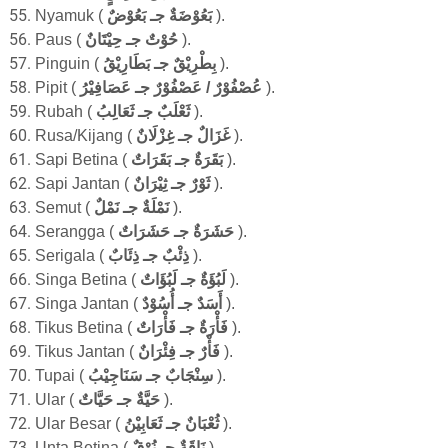
Ny
amuk
(
ضٌ
بَعُوْضَةٌ جـ بَعُوْ
).
Paus
(
حُوْتٌ جـ حِيْتَانٌ
).
Pinguin
(
بِطْرِيْقٌ جـ بَطَارِيْقُ
).
Pipit
(
جـ عَصَافِيْرُ
رٌ
عُصْفُوْرٌ / عَصْفُوْ
).
Rubah
(
ثَعْلَبٌ جـ
ثَعَالِبُ
).
Rusa/Kijang
(
غَزَال
جـ غِزْلَانٌ
).
Sapi
Betina (
جـ بَقَرَاتٌ
َةٌ
بَقَر
).
Sapi Jantan
(
ثَوْرٌ جـ ثِيْرَانٌ
)
.
Semut
(
لٌ
نَمْلَةٌ جـ نَمْ
).
Serangga (
حَشَرَاتٌ
جـ
حَشَرَةٌ
).
Serigala
(
ذِئْبٌ جـ ذِئَابٌ
).
Singa
Betina (
جـ لَبُؤَاتٌ
لَبُؤَةٌ
).
Singa Jan
tan
(
أَسَدٌ جـ أُسُوْدٌ
).
Tikus
Betina (
فَأْرَةٌ جـ فَأْرَاتٌ
).
Tikus Jantan (
فَأْرٌ جـ فِئْرَانٌ
).
Tupai
(
جِيْبُ
سَنَا
جـ
سِنْجَابٌ
).
Ular
(
حَيَّةٌ جـ حَيَّاتٌ
).
Ular Besar (
ثُعْبَانٌ جـ ثَعَابِيْنُ
).
Unta
Betina (
نَاقَةٌ جـ نُوْقٌ
).