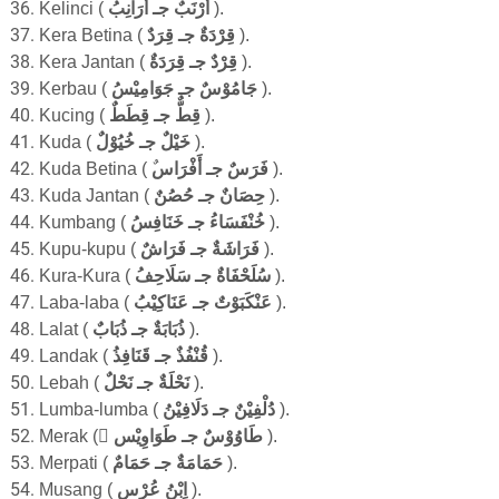
Kelinci
(
أَرْنَبٌ جـ أَرَانِبُ
).
Kera
Betina (
جـ قِرَدٌ
قِرْدَةٌ
).
Kera Jantan
(
قِرَدَةٌ
جـ
قِرْدٌ
).
Kerbau
(
جَامُوْسٌ جـ جَوَامِيْسُ
).
Kucing
(
قِطٌّ جـ قِطَطٌ
).
Kuda
(
خَيْلٌ جـ خُيُوْلٌ
).
Kuda Betina (
جـ أَفْرَاس
فَرَسٌ
).
Kuda Jan
tan (
حِصَانٌ جـ حُصُنٌ
).
Kumbang
(
خَنَافِسُ
خُنْفَسَاءُ جـ
)
.
Kupu-kupu
(
شٌ
شَةٌ جـ فَرَا
فَرَا
).
Kura-Kura
(
سُلَحْفَاةٌ جـ سَلَاحِفُ
).
Laba-laba
(
جـ عَنَاكِيْبُ
عَنْكَبَوْتٌ
).
Lalat
(
جـ ذُبَابٌ
ذُبَابَةٌ
).
La
ndak (
قَنَافِذُ
جـ
فُذٌ
قُنْ
).
Lebah
(
نَحْلٌ
جـ
نَحْلَةٌ
).
Lumba-lumba
(
فِيْن
جـ دَلَا
دُلْفِيْنٌ
).
Merak
( ُ
طَوَاوِيْس
طَاوُوْسٌ جـ
).
Merpati
(
حَمَامَةٌ جـ حَمَامٌ
).
Musang
(
اِبْنُ عُرْسٍ
).