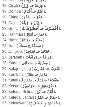
Cicak
(
غٌ
غَةٌ جـ أَوْزَا
وَزَ
).
Domba
(
غْنَامٌ
غَنَمٌ جـ أَ
).
Elang
(
ر
صَقْرٌ جـ صُقُو
).
Gajah
(
فِيَلَةٌ
فِيْلٌ جـ
).
Gurita (
اتٌ
بُوْط
أُخْطُ
بْوُطٌ جـ
أُخْطُ
)
.
Harimau
(
نُمُوْرٌ
نَمِرٌ جـ
).
Hiena (
جـ ضِبَاعٌ
ضَبْعٌ
)
.
Ikan
(
سَمَكَةٌ ج سَمَكٌ
).
Jangkrik
(
جُدْجُدٌ جـ جَدَاجِدُ
).
Jerapah
(
فَاتٌ
زَرَا
فَةٌ جـ
زَرَا
).
Kadal (
سِحْلِيَّةٌ جـ سَحَالِي
).
Kalajengking
(
عَقَارِبُ
عَقْرَبٌ جـ
).
Kambing
(
جـ مِعَازٌ
مَاعِزٌ
).
Katak
(
جـ ضَفَادِعُ
ضِفْدَعٌ
/
ضُفْدَعٌ
).
Kecoa
(
جـ صَرَاصِيْرُ
صُرْصُوْرٌ
).
Keledai
Betina (
ُتُنٌ
َتَانٌ جـ أ
أ
).
Keledai Jantan (
حِمَارٌ جـ حُمُرٌ
).
Kelelawar
(
خَفَافِيْش
جـ
خُفَاشٌ
).